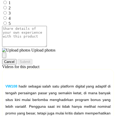
1
2
3
4
5
Upload photos
Cancel
Submit
Videos for this product
VW108
hadir sebagai salah satu platform digital yang adaptif di
tengah persaingan pasar yang semakin ketat, di mana banyak
situs kini mulai berlomba menghadirkan program bonus yang
lebih variatif. Pengguna saat ini tidak hanya melihat nominal
promo yang besar, tetapi juga mulai kritis dalam memperhatikan