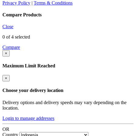
Privacy Policy
|
Terms & Conditions
Compare Products
Close
0
of 4 selected
Compare
×
Maximum Limit Reached
×
Choose your delivery location
Delivery options and delivery speeds may vary depending on the
location.
Login to manage addresses
OR
Country