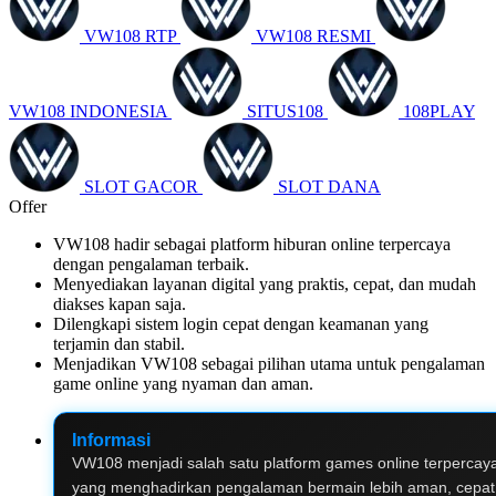
VW108 RTP
VW108 RESMI
VW108 INDONESIA
SITUS108
108PLAY
SLOT GACOR
SLOT DANA
Offer
VW108 hadir sebagai platform hiburan online terpercaya
dengan pengalaman terbaik.
Menyediakan layanan digital yang praktis, cepat, dan mudah
diakses kapan saja.
Dilengkapi sistem login cepat dengan keamanan yang
terjamin dan stabil.
Menjadikan VW108 sebagai pilihan utama untuk pengalaman
game online yang nyaman dan aman.
Informasi
VW108 menjadi salah satu platform games online terpercay
yang menghadirkan pengalaman bermain lebih aman, cepat