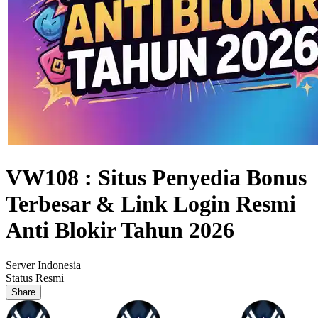
VW108 : Situs Penyedia Bonus
Terbesar & Link Login Resmi
Anti Blokir Tahun 2026
Server
Indonesia
Status
Resmi
Share