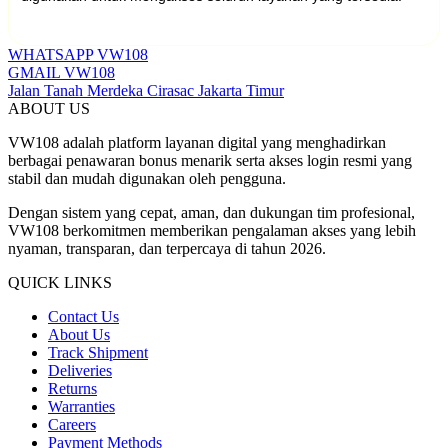
WHATSAPP VW108
GMAIL VW108
Jalan Tanah Merdeka Cirasac Jakarta Timur
ABOUT US
VW108 adalah platform layanan digital yang menghadirkan
berbagai penawaran bonus menarik serta akses login resmi yang
stabil dan mudah digunakan oleh pengguna.
Dengan sistem yang cepat, aman, dan dukungan tim profesional,
VW108 berkomitmen memberikan pengalaman akses yang lebih
nyaman, transparan, dan terpercaya di tahun 2026.
QUICK LINKS
Contact Us
About Us
Track Shipment
Deliveries
Returns
Warranties
Careers
Payment Methods