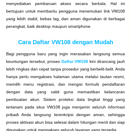
menyediakan pembaruan akses secara berkala. Hal ini
bertujuan untuk membantu pengguna menemukan link VW108
yang lebih stabil, bebas lag, dan aman digunakan di berbagai
perangkat, baik desktop maupun smartphone.
Cara Daftar VW108 dengan Mudah
Bagi pengguna baru yang ingin merasakan langsung semua
keuntungan tersebut, proses
Daftar VW108
kini dirancang jauh
lebih ringkas dan cepat tanpa prosedur yang berbelit-belit. Anda
hanya perlu mengakses halaman utama melalui tautan resmi,
memilih menu registrasi, dan mengisi formulir pendaftaran
dengan data yang valid guna memastikan kelancaran
pembuatan akun. Sistem proteksi data tingkat tinggi yang
tertanam pada situs VW108 juga menjamin seluruh informasi
pribadi Anda langsung terenkripsi dengan aman, sehingga
proses aktivasi akun bisa selesai dalam hitungan menit dan siap
digunakan untuk mengakses seluruh layanan yang tersedia.